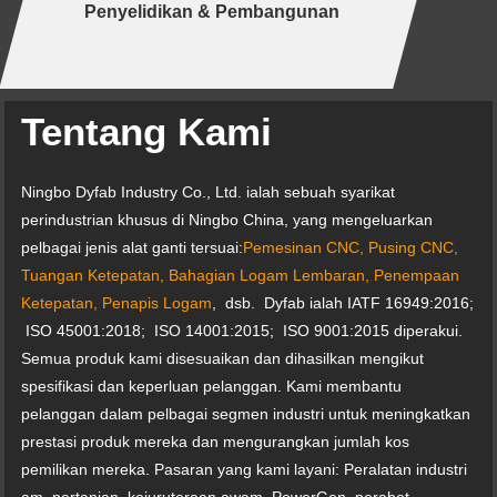
Penyelidikan & Pembangunan
Tentang Kami
Ningbo Dyfab Industry Co., Ltd. ialah sebuah syarikat
perindustrian khusus di Ningbo China, yang mengeluarkan
pelbagai jenis alat ganti tersuai:
Pemesinan CNC
,
Pusing CNC
,
Tuangan Ketepatan
, Bahagian Logam Lembaran, Penempaan
Ketepatan, Penapis Logam
, dsb. Dyfab ialah IATF 16949:2016;
ISO 45001:2018; ISO 14001:2015; ISO 9001:2015 diperakui.
Semua produk kami disesuaikan dan dihasilkan mengikut
spesifikasi dan keperluan pelanggan. Kami membantu
pelanggan dalam pelbagai segmen industri untuk meningkatkan
prestasi produk mereka dan mengurangkan jumlah kos
pemilikan mereka. Pasaran yang kami layani: Peralatan industri