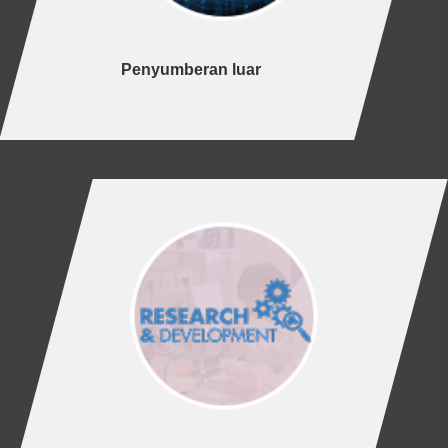
Penyumberan luar