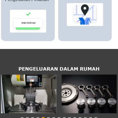
PENGELUARAN DALAM RUMAH