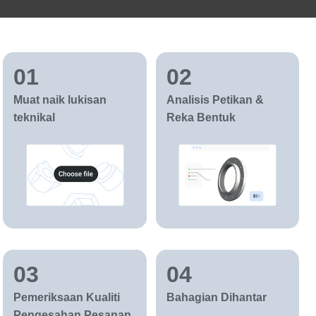
PROTOTAIP DAN BAHAGIAN
DIPERMUDAHKAN
01
02
Muat naik lukisan
Analisis Petikan &
teknikal
Reka Bentuk
03
04
Pemeriksaan Kualiti
Bahagian Dihantar
Pengesahan Pesanan