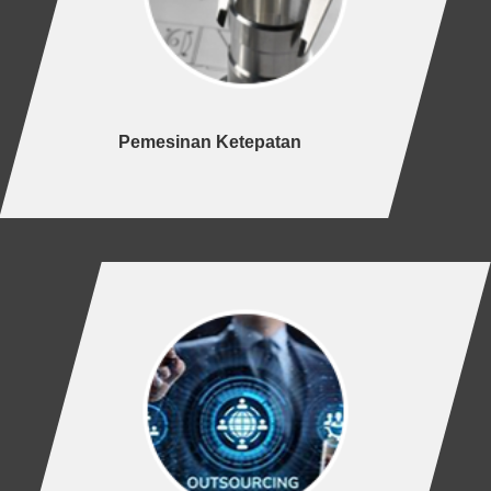
Pemesinan Ketepatan