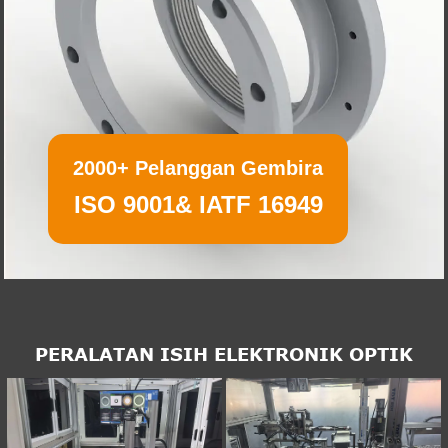
2000+ Pelanggan Gembira
ISO 9001& IATF 16949
PERALATAN ISIH ELEKTRONIK OPTIK