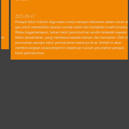
2025-03-17
Penapis keluli industri digunakan untuk menapis kekotoran dalam cecair atau
gas untuk memastikan operasi normal sistem dan kestabilan kualiti produk.
Walau bagaimanapun, bahan keluli perindustrian sendiri terdedah kepada
faktor persekitaran, yang membawa kepada kakisan dan kerosakan. Oleh itu,
perumahan penapis keluli perindustrian biasanya dicat. Artikel ini akan
membincangkan secara terperinci keperluan lukisan perumahan penapis
keluli perindustrian.