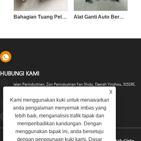
Bahagian Tuang Pelaburan Keluli Tahan Karat Ketepatan
Alat Ganti Auto Bermesin Ketepatan dan Pengikat Auto
HUBUNGI KAMI
Jalan Perindustrian, Zon Perindustrian Fan Shidu, Daerah Yinzhou, 315195,
X
Ningbo, China
Kami menggunakan kuki untuk menawarkan
+86-574-88486629
anda pengalaman menyemak imbas yang
lebih baik, menganalisis trafik tapak dan
Info@dyfab-Industry.com
memperibadikan kandungan. Dengan
menggunakan tapak ini, anda bersetuju
dengan penggunaan kuki kami.
Dasar
Hak Cipta © 2024 Ningbo Dyfab Industry Co., Ltd. Hak Cipta