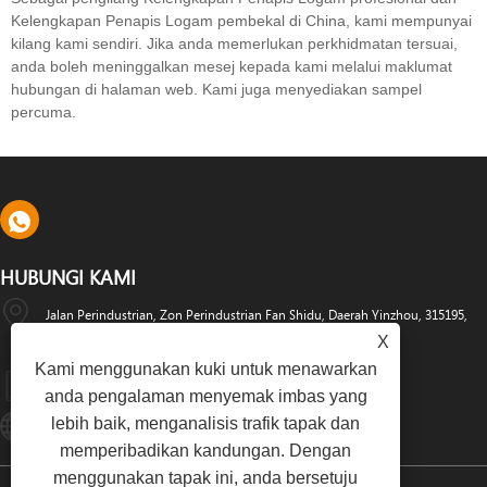
Kelengkapan Penapis Logam pembekal di China, kami mempunyai
kilang kami sendiri. Jika anda memerlukan perkhidmatan tersuai,
anda boleh meninggalkan mesej kepada kami melalui maklumat
hubungan di halaman web. Kami juga menyediakan sampel
percuma.
HUBUNGI KAMI
Jalan Perindustrian, Zon Perindustrian Fan Shidu, Daerah Yinzhou, 315195,
X
Ningbo, China
Kami menggunakan kuki untuk menawarkan
+86-574-88486629
anda pengalaman menyemak imbas yang
lebih baik, menganalisis trafik tapak dan
Info@dyfab-Industry.com
memperibadikan kandungan. Dengan
menggunakan tapak ini, anda bersetuju