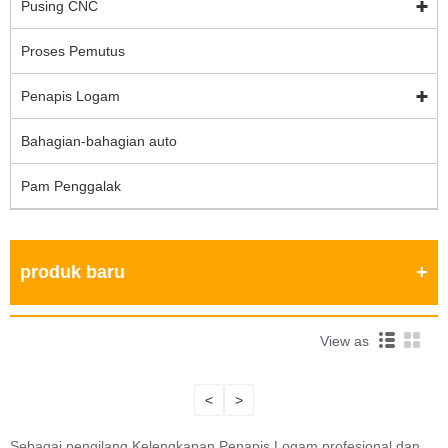
Pusing CNC
Proses Pemutus
Penapis Logam
Bahagian-bahagian auto
Pam Penggalak
produk baru
View as
<
>
Sebagai pengilang Kelengkapan Penapis Logam profesional dan