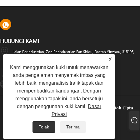
HUBUNGI KAMI
Jalan Perindustrian, Zon Perindustrian Fan Shidu, Daerah Yinzhou, 315195,
X
Ningbo, China
Kami menggunakan kuki untuk menawarkan
+86-574-88486629
anda pengalaman menyemak imbas yang
lebih baik, menganalisis trafik tapak dan
Info@dyfab-Industry.com
memperibadikan kandungan. Dengan
menggunakan tapak ini, anda bersetuju
dengan penggunaan kuki kami.
Dasar
Hak Cipta © 2024 Ningbo Dyfab Industry Co., Ltd. Hak Cipta
Privasi
Terpelihara.
Tolak
Terima
Links
Sitemap
RSS
XML
Dasar Privasi