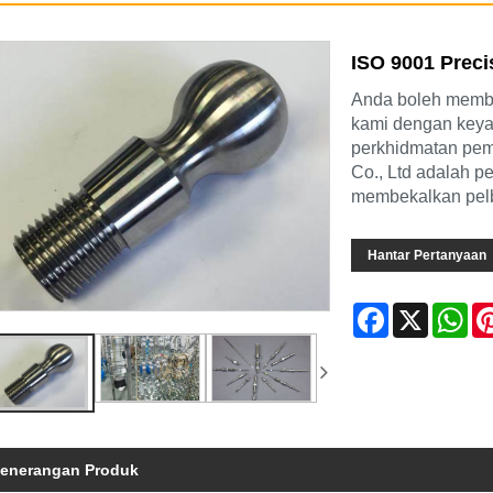
ISO 9001 Prec
Anda boleh membe
kami dengan keya
perkhidmatan pem
Co., Ltd adalah p
membekalkan pelb
Hantar Pertanyaan
Facebook
X
Wh
enerangan Produk