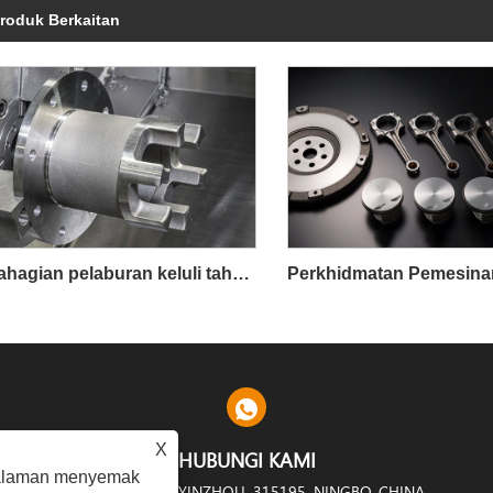
roduk Berkaitan
Bahagian pelaburan keluli tahan karat keluli ketepatan PED ISO bersertifikat
X
HUBUNGI KAMI
galaman menyemak
IAN FAN SHIDU, DAERAH YINZHOU, 315195, NINGBO, CHINA