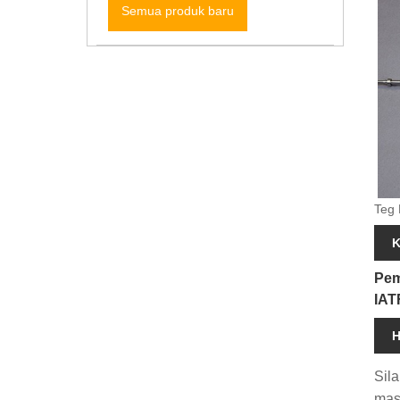
Semua produk baru
Teg 
K
Pem
IAT
H
Sil
mas