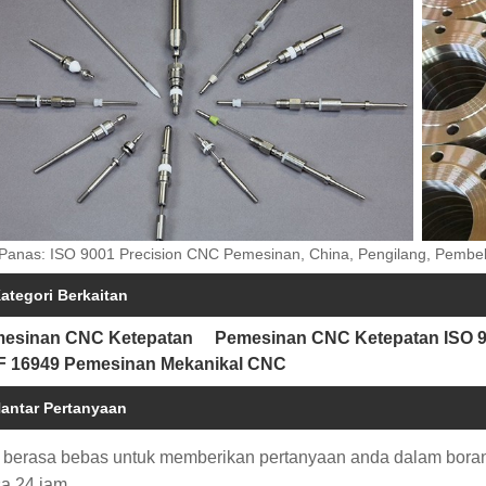
Panas: ISO 9001 Precision CNC Pemesinan, China, Pengilang, Pembek
ategori Berkaitan
esinan CNC Ketepatan
Pemesinan CNC Ketepatan ISO 
F 16949 Pemesinan Mekanikal CNC
antar Pertanyaan
a berasa bebas untuk memberikan pertanyaan anda dalam bor
a 24 jam.