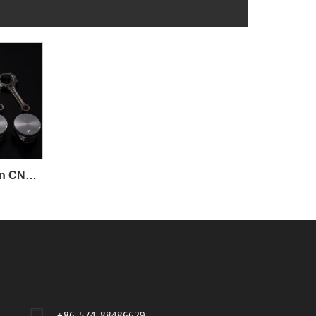
Perkhidmatan Pemesinan CNC Ketepatan ISO 9001
+86-574-88486629