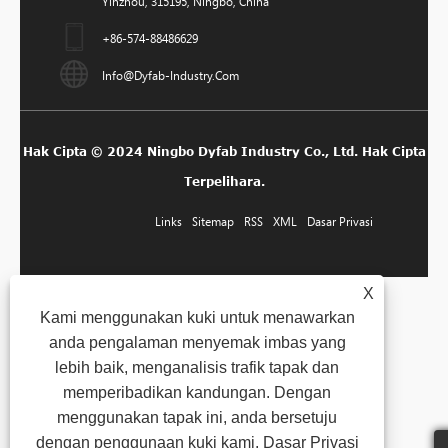
Yinzhou, 315195, Ningbo, China
+86-574-88486629
Info@dyfab-Industry.com
Hak Cipta © 2024 Ningbo Dyfab Industry Co., Ltd. Hak Cipta
Terpelihara.
Links
Sitemap
RSS
XML
Dasar Privasi
X
Kami menggunakan kuki untuk menawarkan
anda pengalaman menyemak imbas yang
lebih baik, menganalisis trafik tapak dan
memperibadikan kandungan. Dengan
menggunakan tapak ini, anda bersetuju
dengan penggunaan kuki kami.
Dasar Privasi