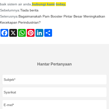
baik sistem air anda,
hubungi kami
t
oday.
Sebelumnya:
Tiada berita
Seterusnya:
Bagaimanakah Pam Booster Pintar Besar Meningkatkan
Kecekapan Perindustrian?
Facebook
X
WhatsApp
Pinterest
LinkedIn
Share
Hantar Pertanyaan