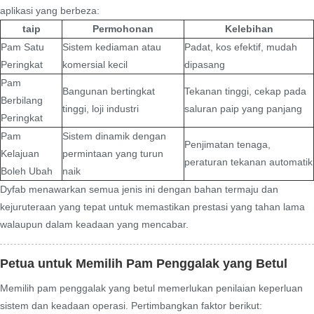
aplikasi yang berbeza:
taip
Permohonan
Kelebihan
Pam Satu
Sistem kediaman atau
Padat, kos efektif, mudah
Peringkat
komersial kecil
dipasang
Pam
Bangunan bertingkat
Tekanan tinggi, cekap pada
Berbilang
tinggi, loji industri
saluran paip yang panjang
Peringkat
Pam
Sistem dinamik dengan
Penjimatan tenaga,
Kelajuan
permintaan yang turun
peraturan tekanan automatik
Boleh Ubah
naik
Dyfab menawarkan semua jenis ini dengan bahan termaju dan
kejuruteraan yang tepat untuk memastikan prestasi yang tahan lama
walaupun dalam keadaan yang mencabar.
Petua untuk Memilih Pam Penggalak yang Betul
Memilih pam penggalak yang betul memerlukan penilaian keperluan
sistem dan keadaan operasi. Pertimbangkan faktor berikut: