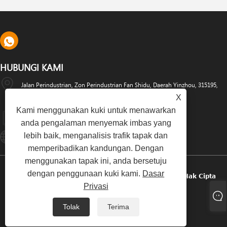
HUBUNGI KAMI
Jalan Perindustrian, Zon Perindustrian Fan Shidu, Daerah Yinzhou, 315195,
X
Ningbo, China
Kami menggunakan kuki untuk menawarkan
+86-574-88486629
anda pengalaman menyemak imbas yang
lebih baik, menganalisis trafik tapak dan
Info@dyfab-Industry.com
memperibadikan kandungan. Dengan
menggunakan tapak ini, anda bersetuju
dengan penggunaan kuki kami.
Dasar
Hak Cipta © 2024 Ningbo Dyfab Industry Co., Ltd. Hak Cipta
Privasi
Terpelihara.
Tolak
Terima
Links
Sitemap
RSS
XML
Dasar Privasi