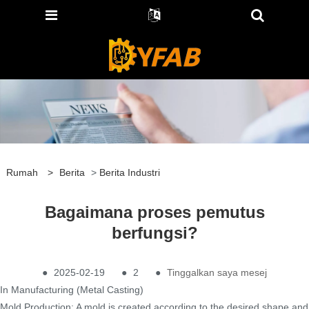
Rumah
>
Berita
>
Berita Industri
Bagaimana proses pemutus
berfungsi?
●
2025-02-19
●
2
●
Tinggalkan saya mesej
In Manufacturing (Metal Casting)
Mold Production: A mold is created according to the desired shape and